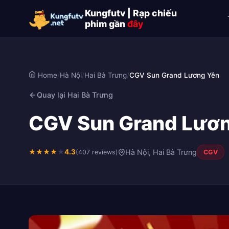
Kungfutv | Rạp chiếu
phim gần
đây
Home
/
Hà Nội
/
Hai Bà Trưng
/
CGV Sun Grand Lương Yên
Quay lại Hai Bà Trưng
CGV Sun Grand Lương
★
★
★
★
★
4.3
Hà Nội, Hai Bà Trưng
(407 reviews)
CGV