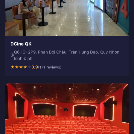
DCine QK
Q6HG+2P9, Phan Bội Châu, Trần Hưng Đạo, Quy Nhơn,
Bình Định
★
★
★
★
★
3.9
(171 reviews)