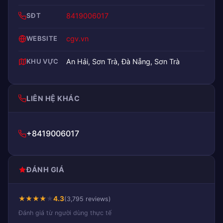
SĐT
8419006017
WEBSITE
cgv.vn
KHU VỰC
An Hải, Sơn Trà, Đà Nẵng, Sơn Trà
LIÊN HỆ KHÁC
+8419006017
ĐÁNH GIÁ
★
★
★
★
★
4.3
(3,795 reviews)
Đánh giá từ người dùng thực tế