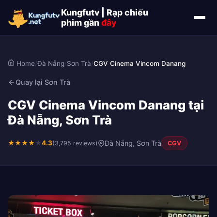
Kungfutv | Rạp chiếu
phim gần
đây
Home
/
Đà Nẵng
/
Sơn Trà
/
CGV Cinema Vincom Danang
Quay lại Sơn Trà
CGV Cinema Vincom Danang tại
Đà Nẵng, Sơn Trà
★
★
★
★
★
4.3
Đà Nẵng, Sơn Trà
(3,795 reviews)
CGV