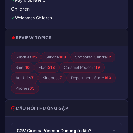
Pay Mobile Nfc
Children
Welcomes Children
REVIEW TOPICS
Subtitles
25
Service
168
Shopping Centre
12
Smell
10
Floor
213
Caramel Popcorn
19
Ac Units
7
Kindness
7
Department Store
193
Phones
35
CÂU HỎI THƯỜNG GẶP
CGV Cinema Vincom Danang ở đâu?