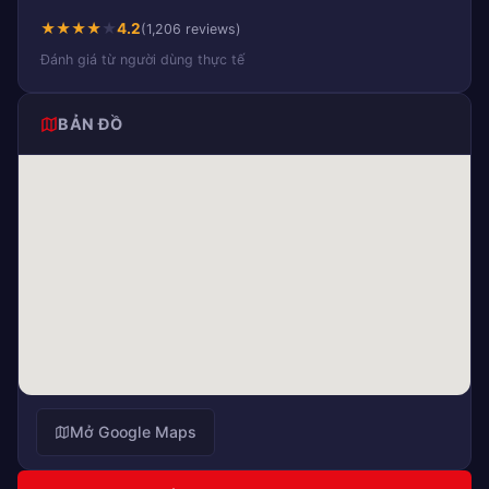
★
★
★
★
★
4.2
(1,206 reviews)
Đánh giá từ người dùng thực tế
BẢN ĐỒ
Mở Google Maps