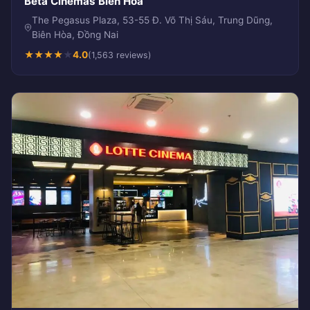
Beta Cinemas Biên Hòa
The Pegasus Plaza, 53-55 Đ. Võ Thị Sáu, Trung Dũng,
Biên Hòa, Đồng Nai
★
★
★
★
★
4.0
(1,563 reviews)