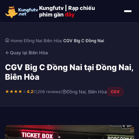
Kungfutv | Rạp chiếu
phim gần
đây
Home
/
Đồng Nai
/
Biên Hòa
/
CGV Big C Đồng Nai
Quay lại Biên Hòa
CGV Big C Đồng Nai tại Đồng Nai,
Biên Hòa
★
★
★
★
★
4.2
Đồng Nai, Biên Hòa
(1,206 reviews)
CGV