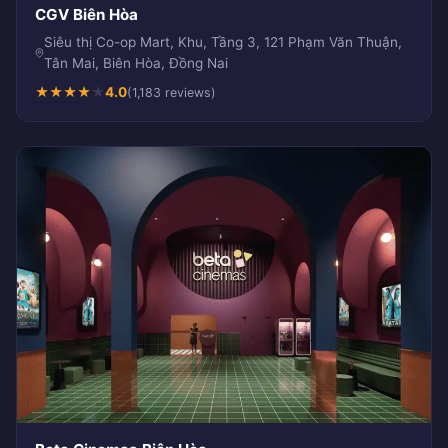
CGV Biên Hòa
Siêu thị Co-op Mart, Khu, Tầng 3, 121 Phạm Văn Thuận,
Tân Mai, Biên Hòa, Đồng Nai
★
★
★
★
★
4.0
(1,183 reviews)