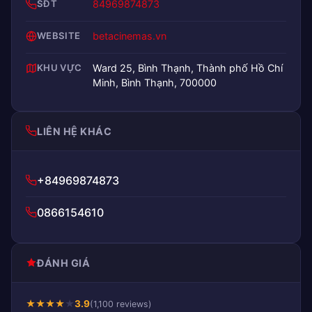
SĐT
84969874873
WEBSITE
betacinemas.vn
KHU VỰC
Ward 25, Bình Thạnh, Thành phố Hồ Chí
Minh, Bình Thạnh, 700000
LIÊN HỆ KHÁC
+84969874873
0866154610
ĐÁNH GIÁ
★
★
★
★
★
3.9
(1,100 reviews)