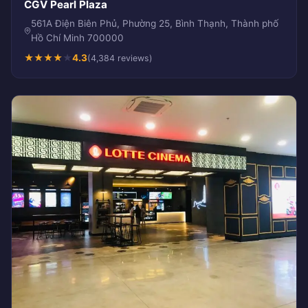
CGV Pearl Plaza
561A Điện Biên Phủ, Phường 25, Bình Thạnh, Thành phố
Hồ Chí Minh 700000
★
★
★
★
★
4.3
(4,384 reviews)