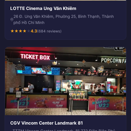
LOTTE Cinema Ung Văn Khiêm
26 Đ. Ung Văn Khiêm, Phường 25, Bình Thạnh, Thành
phố Hồ Chí Minh
★
★
★
★
★
4.3
(684 reviews)
CGV Vincom Center Landmark 81
TTTM Vincom Center Landmark, 81 772 Điện Biên Phủ,