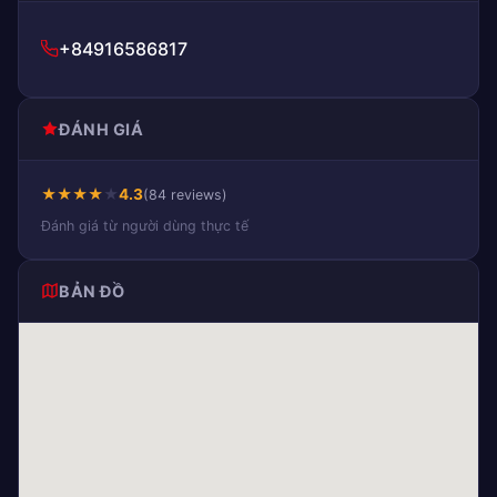
+84916586817
ĐÁNH GIÁ
★
★
★
★
★
4.3
(84 reviews)
Đánh giá từ người dùng thực tế
BẢN ĐỒ