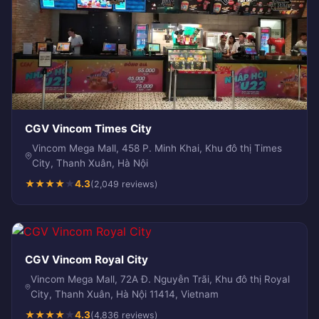
CGV Vincom Times City
Vincom Mega Mall, 458 P. Minh Khai, Khu đô thị Times
City, Thanh Xuân, Hà Nội
★
★
★
★
★
4.3
(2,049 reviews)
CGV Vincom Royal City
Vincom Mega Mall, 72A Đ. Nguyễn Trãi, Khu đô thị Royal
City, Thanh Xuân, Hà Nội 11414, Vietnam
★
★
★
★
★
4.3
(4,836 reviews)