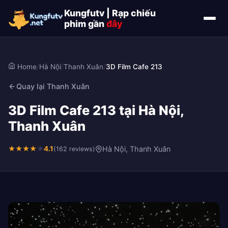
Kungfutv | Rạp chiếu
phim gần
đây
Home
/
Hà Nội
/
Thanh Xuân
/
3D Film Cafe 213
Quay lại Thanh Xuân
3D Film Cafe 213 tại Hà Nội,
Thanh Xuân
★
★
★
★
★
4.1
Hà Nội, Thanh Xuân
(162 reviews)