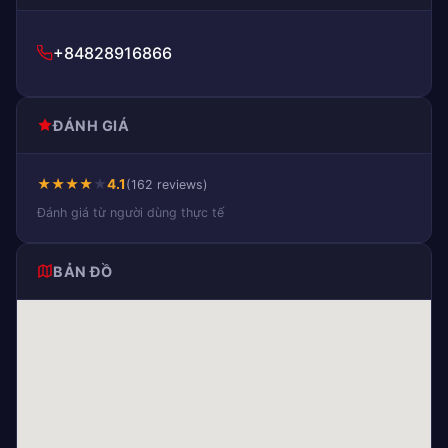
+84828916866
ĐÁNH GIÁ
★
★
★
★
★
4.1
(162 reviews)
Đánh giá từ người dùng thực tế
BẢN ĐỒ