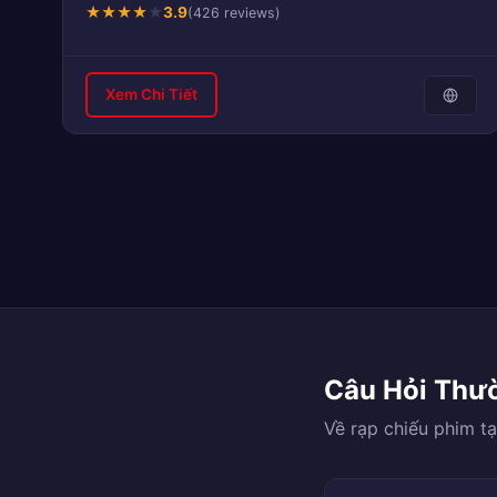
★
★
★
★
★
3.9
(426 reviews)
Xem Chi Tiết
Câu Hỏi Thư
Về rạp chiếu phim t