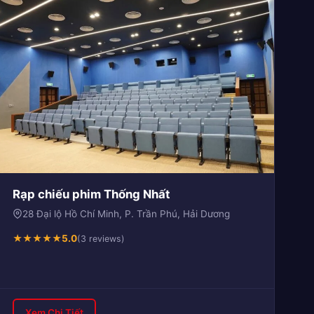
Rạp chiếu phim Thống Nhất
28 Đại lộ Hồ Chí Minh, P. Trần Phú, Hải Dương
★
★
★
★
★
5.0
(3 reviews)
Xem Chi Tiết