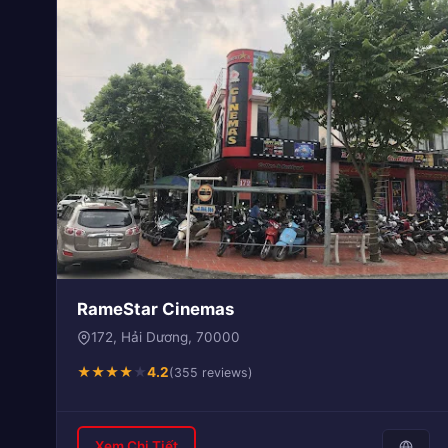
RameStar Cinemas
172, Hải Dương, 70000
★
★
★
★
★
4.2
(355 reviews)
Xem Chi Tiết