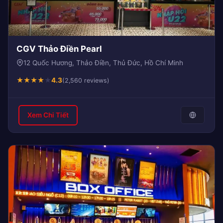
CGV Thảo Điền Pearl
12 Quốc Hương, Thảo Điền, Thủ Đức, Hồ Chí Minh
★
★
★
★
★
4.3
(2,560 reviews)
Xem Chi Tiết