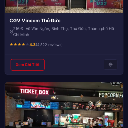
CGV Vincom Thủ Đức
216 Đ. Võ Văn Ngân, Bình Thọ, Thủ Đức, Thành phố Hồ
Chí Minh
★
★
★
★
★
4.3
(4,822 reviews)
Xem Chi Tiết