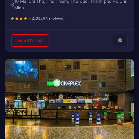
10 Mai Chí Thọ, Thủ Thiêm, Thủ Đức, Thành phố Hồ Chí
Minh
★
★
★
★
★
4.3
(483 reviews)
Xem Chi Tiết