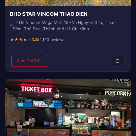
BHD STAR VINCOM THAO DIEN
TTTM Vincom Mega Mall, 159 Võ Nguyên Giáp, Thảo
Điền, Thủ Đức, Thành phố Hồ Chí Minh
★
★
★
★
★
4.3
(2,103 reviews)
Xem Chi Tiết