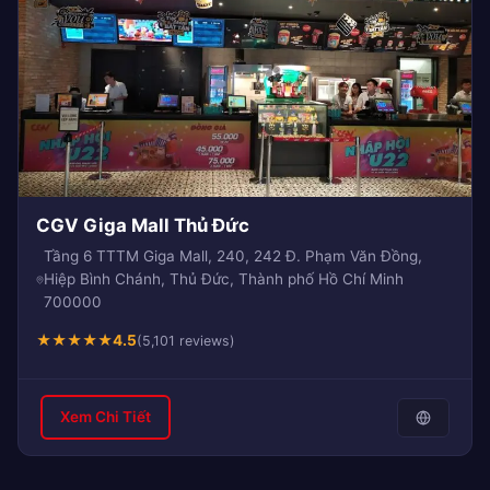
CGV Giga Mall Thủ Đức
Tầng 6 TTTM Giga Mall, 240, 242 Đ. Phạm Văn Đồng,
Hiệp Bình Chánh, Thủ Đức, Thành phố Hồ Chí Minh
700000
★
★
★
★
★
4.5
(5,101 reviews)
Xem Chi Tiết