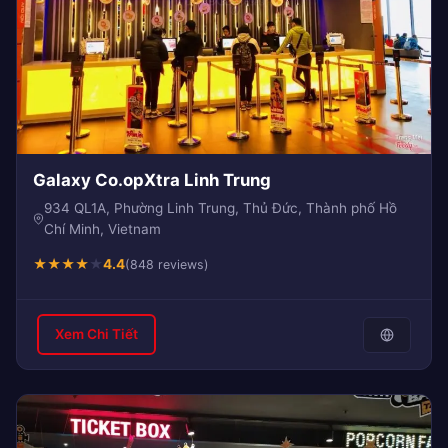
Galaxy Co.opXtra Linh Trung
934 QL1A, Phường Linh Trung, Thủ Đức, Thành phố Hồ
Chí Minh, Vietnam
★
★
★
★
★
4.4
(848 reviews)
Xem Chi Tiết