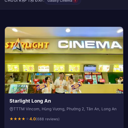
CHUỖI RẠP TẠI ĐÂY:
Galaxy Cinema
1
Starlight Long An
TTTM Vincom, Hùng Vương, Phường 2, Tân An, Long An
★
★
★
★
★
4.0
(688 reviews)