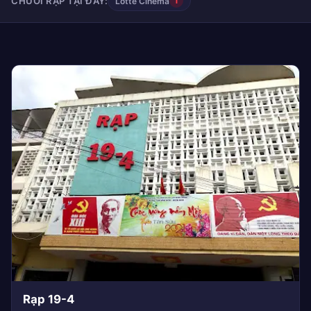
CHUỖI RẠP TẠI ĐÂY:
Lotte Cinema
1
Rạp 19-4