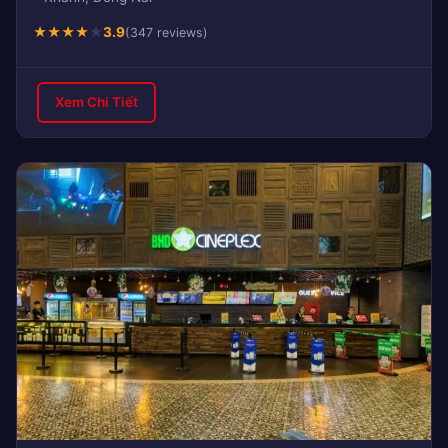
★
★
★
★
★
3.9
(347 reviews)
Xem Chi Tiết