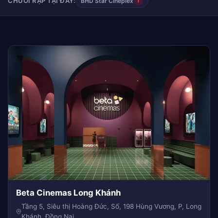
CHUỖI RẠP TẠI ĐÂY:
BHD Star Cineplex
1
Beta Cinemas Long Khánh
Tầng 5, Siêu thị Hoàng Đức, Số, 198 Hùng Vương, P, Long
Khánh, Đồng Nai