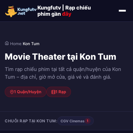
Kungfutv | Rạp chiếu
phim gần
đây
Home
/
Kon Tum
Movie Theater tại Kon Tum
Tìm rạp chiếu phim tại tất cả quận/huyện của Kon
Tum – địa chỉ, giờ mở cửa, giá vé và đánh giá.
1 Quận/Huyện
1 Rạp
CHUỖI RẠP TẠI KON TUM:
CGV Cinemas
1