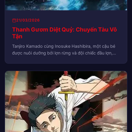
21/03/2026
Thanh Gươm Diệt Quỷ: Chuyến Tàu Vô
Tận
Tanjiro Kamado cùng Inosuke Hashibira, một cậu bé
được nuôi dưỡng bởi lợn rừng và đội chiếc đầu lợn,
cùng…