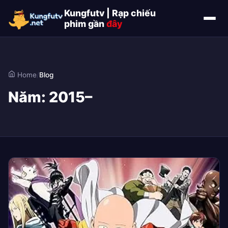
Kungfutv | Rạp chiếu
phim gần
đây
Home
/
Blog
Năm:
2015–