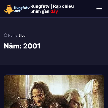
Kungfutv | Rạp chiếu
phim gần
đây
Home
/
Blog
Năm:
2001