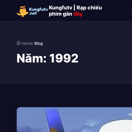
Kungfutv | Rạp chiếu
phim gần
đây
Home
/
Blog
Năm:
1992