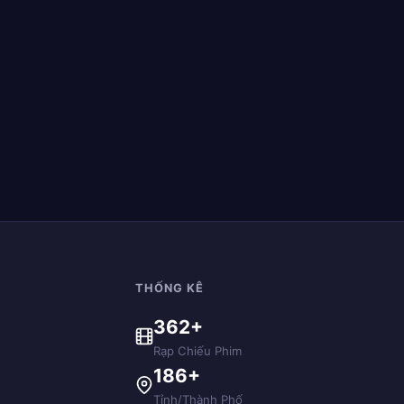
THỐNG KÊ
362+
Rạp Chiếu Phim
186+
Tỉnh/Thành Phố