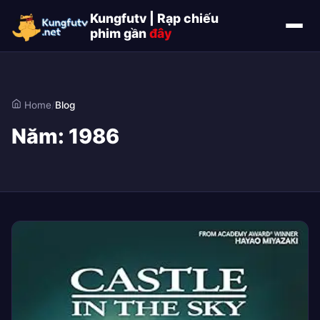
Kungfutv | Rạp chiếu
phim gần
đây
Home
/
Blog
Năm:
1986