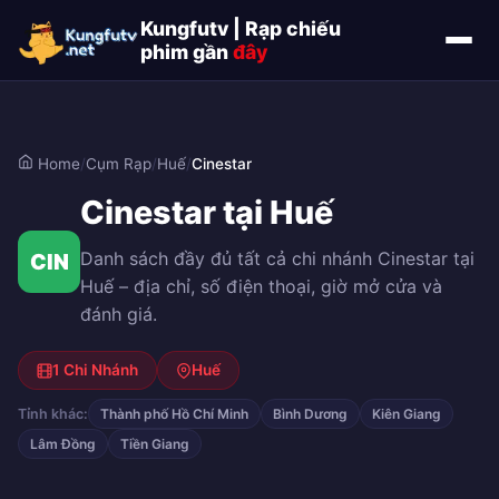
Kungfutv | Rạp chiếu
phim gần
đây
Home
/
Cụm Rạp
/
Huế
/
Cinestar
Cinestar tại Huế
Danh sách đầy đủ tất cả chi nhánh Cinestar tại
CIN
Huế – địa chỉ, số điện thoại, giờ mở cửa và
đánh giá.
1 Chi Nhánh
Huế
Tỉnh khác:
Thành phố Hồ Chí Minh
Bình Dương
Kiên Giang
Lâm Đồng
Tiền Giang