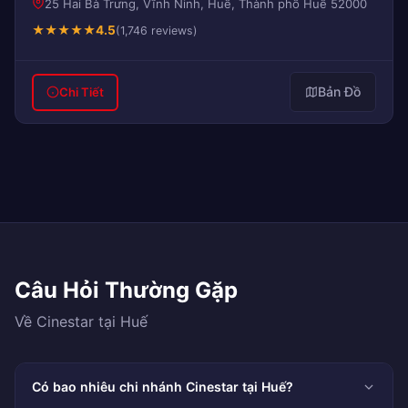
25 Hai Bà Trưng, Vĩnh Ninh, Huế, Thành phố Huế 52000
★
★
★
★
★
4.5
(1,746 reviews)
Bản Đồ
Chi Tiết
Câu Hỏi Thường Gặp
Về Cinestar tại Huế
Có bao nhiêu chi nhánh Cinestar tại Huế?